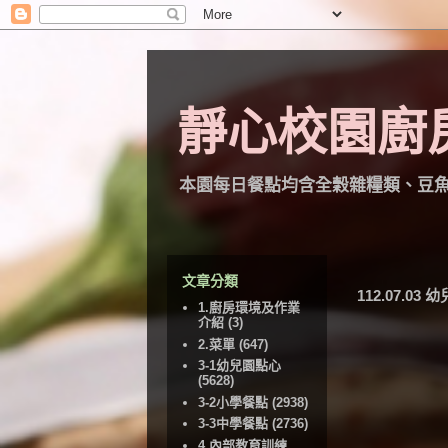
靜心校園廚
本園每日餐點均含全穀雜糧類、豆
文章分類
112.07.03
1.廚房環境及作業
介紹
(3)
2.菜單
(647)
3-1幼兒園點心
(5628)
3-2小學餐點
(2938)
3-3中學餐點
(2736)
4.內部教育訓練